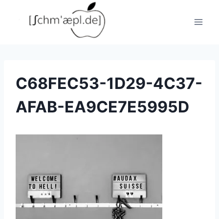
Zum
Inhalt
springen
C68FEC53-1D29-4C37-
AFAB-EA9CE7E5995D